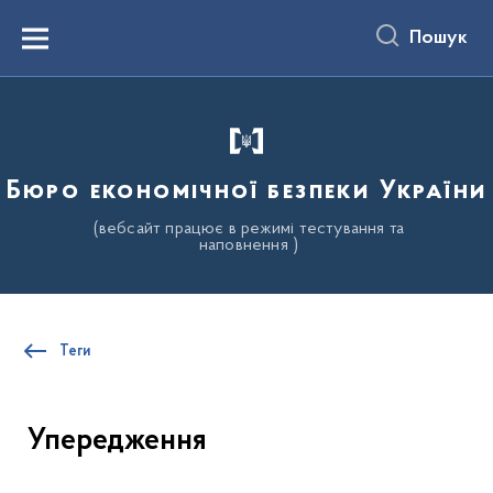
до
основного
Пошук
вмісту
Menu
Бюро економічної безпеки України
(вебсайт працює в режимі тестування та
наповнення )
Теги
Упередження