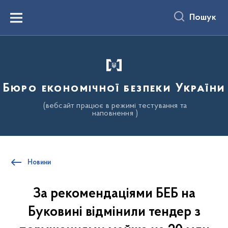
до
основного
Пошук
вмісту
Menu
Бюро економічної безпеки України
(вебсайт працює в режимі тестування та
наповнення )
Новини
За рекомендаціями БЕБ на
Буковині відмінили тендер з