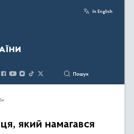
In English
аїни
Пошук
оби
ця, який намагався