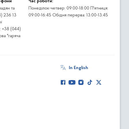
ефони
Час роботи:
адян та
Понеділок-четвер: 09:00-18:00 П'ятниця:
4) 236 13
09:00-16:45 Обідня перерва: 13:00-13:45
ї
 +38 (044)
ва "гаряча
In English