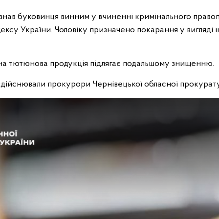
визнав буковинця винним у вчиненні кримінального прав
одексу України. Чоловіку призначено покарання у вигляді 
на тютюнова продукція підлягає подальшому знищенню.
здійснювали прокурори Чернівецької обласної прокурат