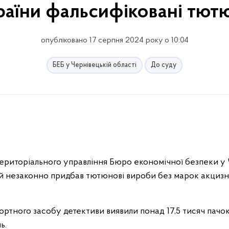
країни фальсифіковані тют
опубліковано 17 серпня 2024 року о 10:04
БЕБ у Чернівецькій області
До суду
Територіального управління Бюро економічної безпеки у 
й незаконно придбав тютюнові вироби без марок акцизно
ортного засобу детективи виявили понад 17,5 тисяч пачо
ь.