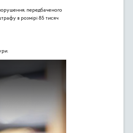
опорушення, передбаченого
штрафу в розмірі 85 тисяч
ури.