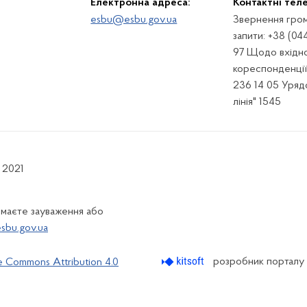
Електронна адреса:
Контактні тел
esbu@esbu.gov.ua
Звернення гром
запити: +38 (04
97 Щодо вхідно
кореспонденції:
236 14 05 Урядо
лінія" 1545
 2021
 маєте зауваження або
bu.gov.ua
розробник порталу
e Commons Attribution 4.0