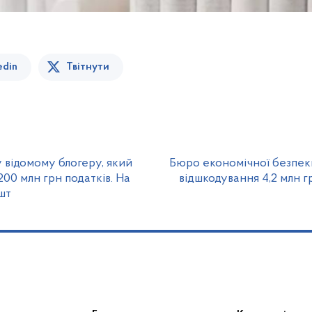
edin
Твітнути
 відомому блогеру, який
Бюро економічної безпек
200 млн грн податків. На
відшкодування 4,2 млн г
шт