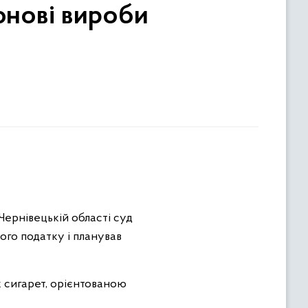
юнові вироби
Чернівецькій області суд
го податку і планував
к сигарет, орієнтованою