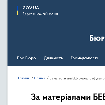
до
основного
GOV.UA
вмісту
Державні сайти України
Бюр
Про Бюро
Діяльність
Громадськості
Дія Центр
Головна
Новини
За матеріалами БЕБ суд оштрафував бу
За матеріалами БЕ