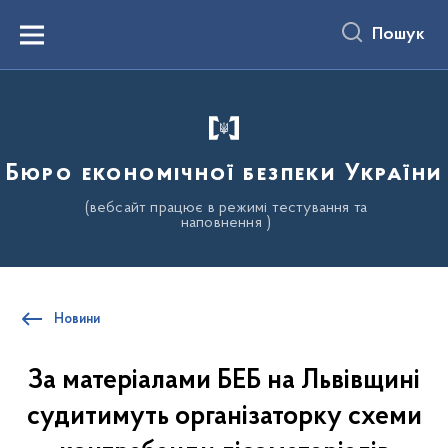
до
основного
Пошук
вмісту
Menu
Бюро економічної безпеки України
(вебсайт працює в режимі тестування та
наповнення )
Новини
За матеріалами БЕБ на Львівщині
судитимуть організаторку схеми