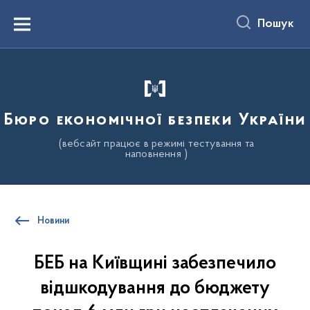
до
основного
Пошук
вмісту
Menu
Бюро економічної безпеки України
(вебсайт працює в режимі тестування та
наповнення )
Новини
БЕБ на Київщині забезпечило
відшкодування до бюджету