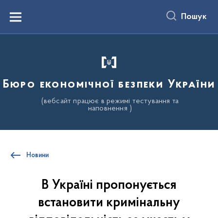
до
основного
Пошук
вмісту
Menu
Бюро економічної безпеки України
(вебсайт працює в режимі тестування та
наповнення )
Новини
В Україні пропонується
встановити кримінальну