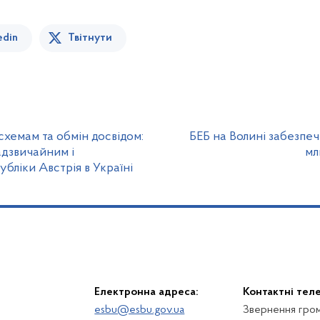
edin
Твітнути
хемам та обмін досвідом:
БЕБ на Волині забезпе
адзвичайним і
мл
ліки Австрія в Україні
Електронна адреса:
Контактні тел
esbu@esbu.gov.ua
Звернення гром