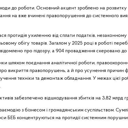
ходи до роботи. Основний акцент зроблено на розвитку 
ання на вже вчинені правопорушення до системного вияв
лася протидія ухиленню від сплати податків, незаконном
іньовому обігу товарів. Загалом у 2025 році в роботі пер
відомлено про підозру, а 904 провадження скеровано до 
инки шляхом поєднання аналітичної роботи, правоохоронн
 про викриття правопорушень, а й про усунення причин 
лучення техніки та демонтаж обладнання. У межах цієї р
.
ктивів забезпечено відшкодування збитків на 3,82 млрд г
аємодію з бізнесом і громадянським суспільством. Сумлі
рси БЕБ концентруються на протидії системним порушник