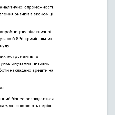
аналітичної спроможності.
лення ризиків в економіці
у виробництву підакцизної
ебувало 6 896 кримінальних
суду.
их інструментів та
функціонування тіньових
оботи накладено арешти на
рн.
нний бізнес розглядається
ам, які створюють нерівні