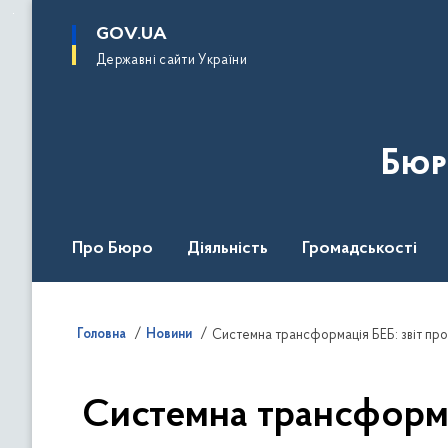
до
основного
GOV.UA
вмісту
Державні сайти України
Бюр
Про Бюро
Діяльність
Громадськості
Дія Центр
Головна
Новини
Системна трансформація БЕБ: звіт про
Системна трансформац