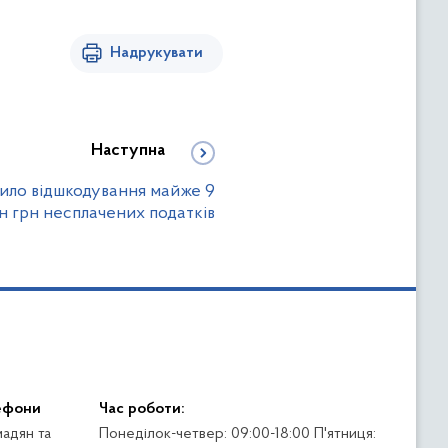
Надрукувати
Наступна
чило відшкодування майже 9
н грн несплачених податків
ефони
Час роботи:
адян та
Понеділок-четвер: 09:00-18:00 П'ятниця: