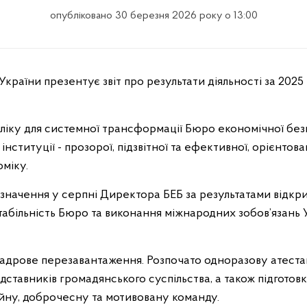
опубліковано 30 березня 2026 року о 13:00
раїни презентує звіт про результати діяльності за 2025 р
дліку для системної трансформації Бюро економічної без
нституції - прозорої, підзвітної та ефективної, орієнтов
міку.
начення у серпні Директора БЕБ за результатами відкр
табільність Бюро та виконання міжнародних зобов’язань 
 кадрове перезавантаження. Розпочато одноразову атеста
дставників громадянського суспільства, а також підготовк
йну, доброчесну та мотивовану команду.