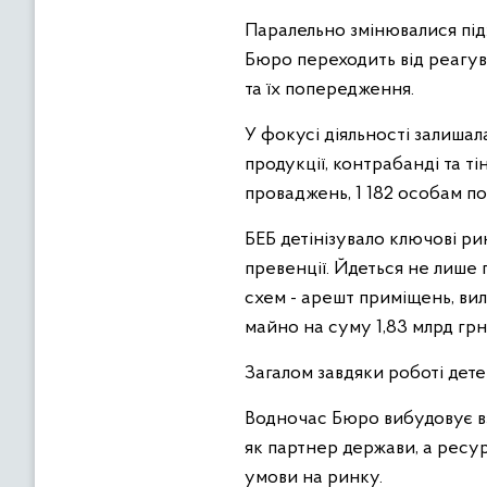
Паралельно змінювалися під
Бюро переходить від реагув
та їх попередження.
У фокусі діяльності залиша
продукції, контрабанді та т
проваджень, 1 182 особам по
БЕБ детінізувало ключові р
превенції. Йдеться не лише
схем - арешт приміщень, ви
майно на суму 1,83 млрд грн
Загалом завдяки роботі дете
Водночас Бюро вибудовує вз
як партнер держави, а ресу
умови на ринку.