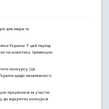
ік для медіа та
пеки України. У цей період
аної на аналітику, превенцію
итого конкурсу. Це
України щодо незалежності,
цію працівників за участю
у до відкритих конкурсів.