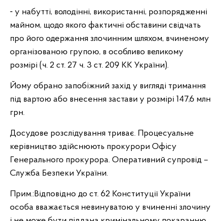
⁃ у набутті, володінні, використанні, розпорядженні
майном, щодо якого фактичні обставини свідчать
про його одержання злочинним шляхом, вчиненому
організованою групою, в особливо великому
розмірі (ч. 2 ст. 27 ч. 3 ст. 209 КК України).
Йому обрано запобіжний захід у вигляді тримання
під вартою або внесення застави у розмірі 147,6 млн
грн.
Досудове розслідування триває. Процесуальне
керівництво здійснюють прокурори Офісу
Генерального прокурора. Оперативний супровід –
Служба Безпеки України.
Прим.:Відповідно до ст. 62 Конституції України
особа вважається невинуватою у вчиненні злочину
і не може бути піддана кримінальному покаранню,