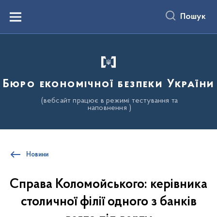
до
основного
Пошук
вмісту
Menu
Бюро економічної безпеки України
(вебсайт працює в режимі тестування та
наповнення )
Новини
Справа Коломойського: керівника
столичної філії одного з банків