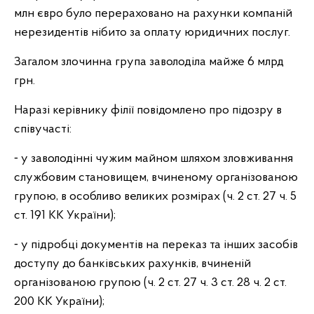
млн євро було перераховано на рахунки компаній
нерезидентів нібито за оплату юридичних послуг.
Загалом злочинна група заволоділа майже 6 млрд
грн.
Наразі керівнику філії повідомлено про підозру в
співучасті:
⁃ у заволодінні чужим майном шляхом зловживання
службовим становищем, вчиненому організованою
групою, в особливо великих розмірах (ч. 2 ст. 27 ч. 5
ст. 191 КК України);
⁃ у підробці документів на переказ та інших засобів
доступу до банківських рахунків, вчиненій
організованою групою (ч. 2 ст. 27 ч. 3 ст. 28 ч. 2 ст.
200 КК України);