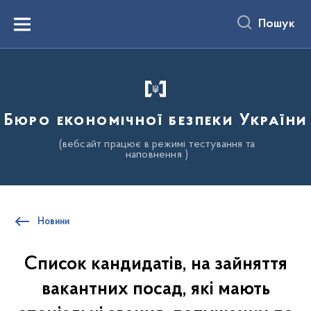
до
основного
Пошук
вмісту
Menu
Бюро економічної безпеки України
(вебсайт працює в режимі тестування та
наповнення )
Новини
Список кандидатів, на зайняття
вакантних посад, які мають