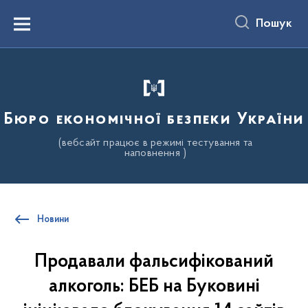
до
основного
Пошук
вмісту
Menu
Бюро економічної безпеки України
(вебсайт працює в режимі тестування та
наповнення )
Новини
Продавали фальсифікований
алкоголь: БЕБ на Буковині