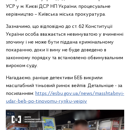
УСР у м. Києві ДСР НП України, процесуальне
керівництво – Київська міська прокуратура.
Зазначимо, що відповідно до ст. 62 Конституції
України особа вважається невинуватою у вчиненні
злочину і не може бути піддана кримінальному
покаранню, доки її вину не буде доведено в
законному порядку та встановлено обвинувальним
вироком суду.
Нагадаємо, раніше детективи БЕБ викрили
масштабний тіньовий ринок вейпів. Детальніше - за
посиланням:
https://esbu.gov.ua/news/masshtabnyi-
udar-beb-po-tinovomu-rynku-veipiv