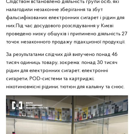
Слідством встановлено діяльність групи осіб, які
налагодили незаконне зберігання та збут
фальсифікованих електронних сигарет і рідин для
них.Під час досудового розслідування у Києві
проведено низку обшуків і припинено діяльність 27
точок незаконного продажу підакцизної продукції.
За результатами слідчих дій вилучено понад 46
тисяч одиниць товару, зокрема: понад 30 тисяч
рідин для електронних сигарет; електронні
сигарети, POD-системи та картриджі;
нікотиновмісні рідини; тютюн для кальяну та снюс.