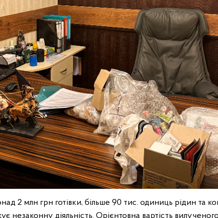
ад 2 млн грн готівки, більше 90 тис. одиниць рідин та ко
ує незаконну діяльність. Орієнтовна вартість вилученог