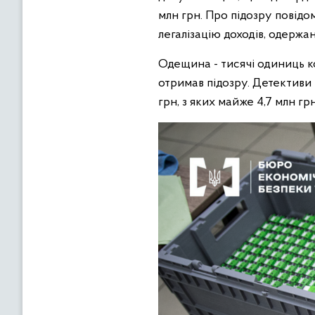
млн грн. Про підозру повід
легалізацію доходів, одержа
Одещина - тисячі одиниць ко
отримав підозру. Детективи 
грн, з яких майже 4,7 млн грн