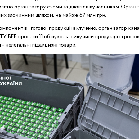
омлено організатору схеми та двом співучасникам. Орган
них злочинним шляхом, на майже 67 млн грн.
мпонентів і готової продукції вилучено, організатор кан
ТУ БЕБ провели 11 обшуків та вилучили продукції і грошов
 - нелегальні підакцизні товари.