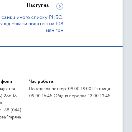
Наступна
із санкційного списку РНБО,
я від сплати податків на 108
млн грн
ефони
Час роботи:
адян та
Понеділок-четвер: 09:00-18:00 П'ятниця:
4) 236 13
09:00-16:45 Обідня перерва: 13:00-13:45
ї
 +38 (044)
ва "гаряча