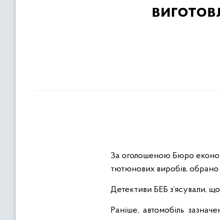
виготов
За оголошеною Бюро економ
тютюнових виробів, обрано з
Детективи БЕБ з’ясували, що
Раніше, автомобіль зазнач