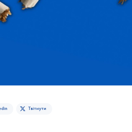
edin
Твітнути