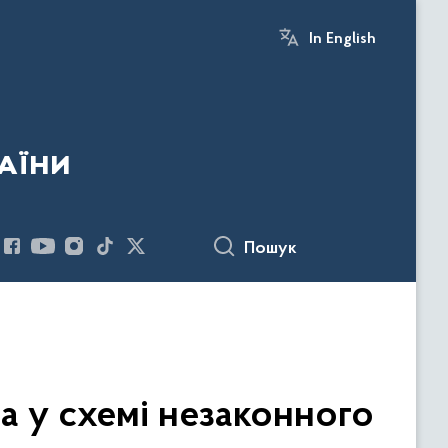
In English
аїни
Пошук
а у схемі незаконного