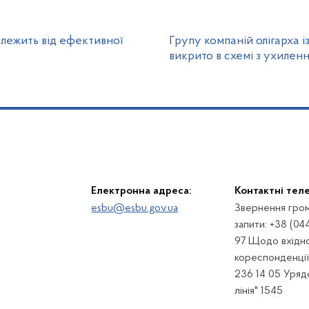
алежить від ефективної
Групу компаній олігарха 
викрито в схемі з ухиленн
Електронна адреса:
Контактні тел
esbu@esbu.gov.ua
Звернення гром
запити: +38 (04
97 Щодо вхідно
кореспонденції:
236 14 05 Урядо
лінія" 1545