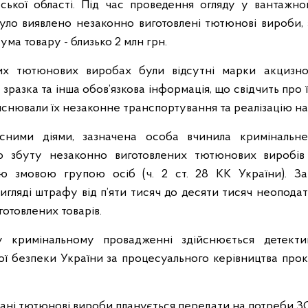
ької області. Під час проведення огляду у вантажном
було виявлено незаконно виготовлені тютюнові вироби, 
ума товару - близько 2 млн грн.
их тютюнових виробах були відсутні марки акцизног
 зразка та інша обов’язкова інформація, що свідчить про 
нювали їх незаконне транспортування та реалізацію на 
сними діями, зазначена особа вчинила кримінальн
 збуту незаконно виготовлених тютюнових виробів (
ю змовою групою осіб (ч. 2 ст. 28 КК України). За
гляді штрафу від п’яти тисяч до десяти тисяч неоподат
отовлених товарів.
у кримінальному провадженні здійснюється детектив
ої безпеки України за процесуального керівництва про
ані тютюнові вироби планується передати на потреби З