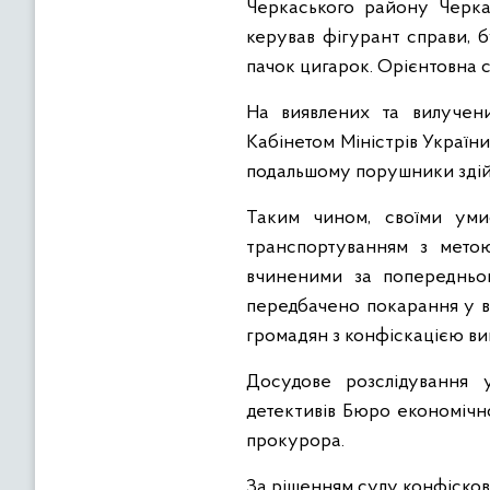
Черкаського району Черкас
керував фігурант справи, 
пачок цигарок. Орієнтовна с
На виявлених та вилучен
Кабінетом Міністрів України
подальшому порушники здійс
Таким чином, своїми уми
транспортуванням з метою
вчиненими за попередньо
передбачено покарання у ви
громадян з конфіскацією виг
Досудове розслідування 
детективів Бюро економічн
прокурора.
За рішенням суду конфісков