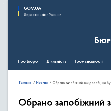
до
основного
GOV.UA
вмісту
Державні сайти України
Бюр
Про Бюро
Діяльність
Громадськості
Дія Центр
Головна
Новини
Обрано запобіжний захід особі, що бу
Обрано запобіжний за