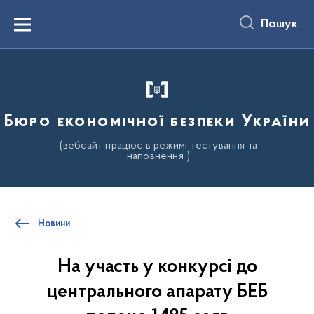
до
основного
Пошук
вмісту
Menu
Бюро економічної безпеки України
(вебсайт працює в режимі тестування та
наповнення )
Новини
На участь у конкурсі до
центрального апарату БЕБ