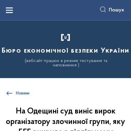
до
основного
Пошук
вмісту
Menu
Бюро економічної безпеки України
(вебсайт працює в режимі тестування та
наповнення )
Новини
На Одещині суд виніс вирок
організатору злочинної групи, яку