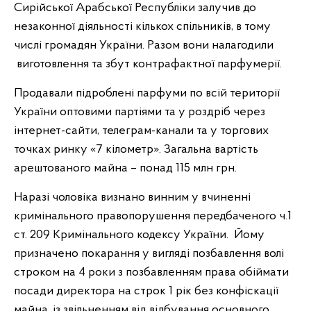
Сирійської Арабської Республіки залучив до
незаконної діяльності кількох спільників, в тому
числі громадян України. Разом вони налагодили
виготовлення та збут контрафактної парфумерії.
Продавали підроблені парфуми по всій території
України оптовими партіями та у роздріб через
інтернет-сайти, телеграм-канали та у торгових
точках ринку «7 кілометр». Загальна вартість
арештованого майна – понад 115 млн грн.
Наразі чоловіка визнано винним у вчиненні
кримінального правопорушення передбаченого ч.1
ст. 209 Кримінального кодексу України. Йому
призначено покарання у вигляді позбавлення волі
строком на 4 роки з позбавленням права обіймати
посади директора на строк 1 рік без конфіскації
майна, із звільненням від відбування основного