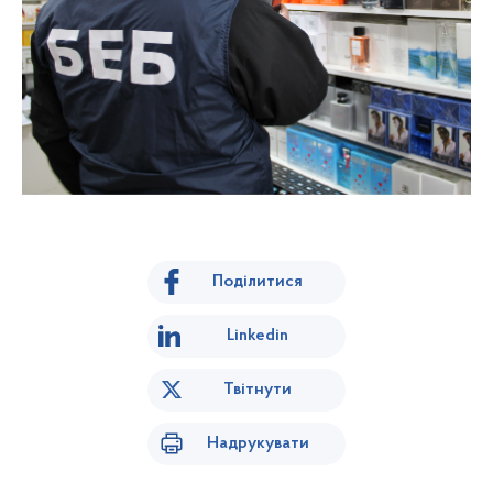
Поділитися
Linkedin
Твітнути
Надрукувати