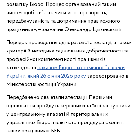
розвитку Бюро. Процес організований таким
чином, щоб забезпечити його прозорість,
передбачуваність та дотримання прав кожного
працівника», – зазначив Олександр Цивінський.
Порядок проведення одноразової атестації, а також
критерії й методика оцінювання доброчесності та
професійної компетентності працівників
затверджені
наказом Бюро економічної безпеки
України, який 26 січня 2026 року
зареєстровано в
Міністерстві юстиції України.
Передбачено два етапи атестації. Першими
оцінювання пройдуть керівники та їхні заступники
у центральному апараті й територіальних
управліннях Бюро, після чого процедура охопить
інших працівників БЕБ.