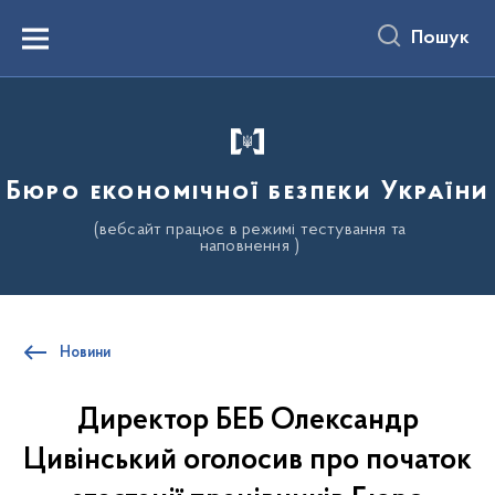
до
основного
Пошук
вмісту
Menu
Бюро економічної безпеки України
(вебсайт працює в режимі тестування та
наповнення )
Новини
Директор БЕБ Олександр
Цивінський оголосив про початок