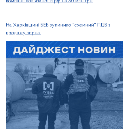
компанії пов'язаної із рф на 30 млн грн.
На Харківщині БЕБ зупинило "схемний" ПДВ з
продажу зерна.