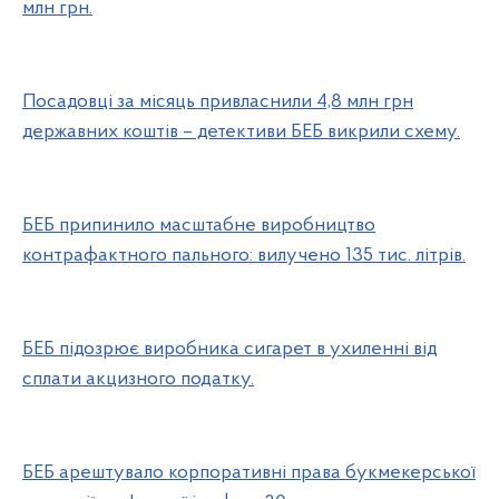
млн грн.
Посадовці за місяць привласнили 4,8 млн грн
державних коштів – детективи БЕБ викрили схему.
БЕБ припинило масштабне виробництво
контрафактного пального: вилучено 135 тис. літрів.
БЕБ підозрює виробника сигарет в ухиленні від
сплати акцизного податку.
БЕБ арештувало корпоративні права букмекерської