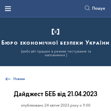
до
основного
Пошук
вмісту
Menu
Бюро економічної безпеки України
(вебсайт працює в режимі тестування та
наповнення )
Новини
Дайджест БЕБ від 21.04.2023
опубліковано 24 квітня 2023 року о 11:00