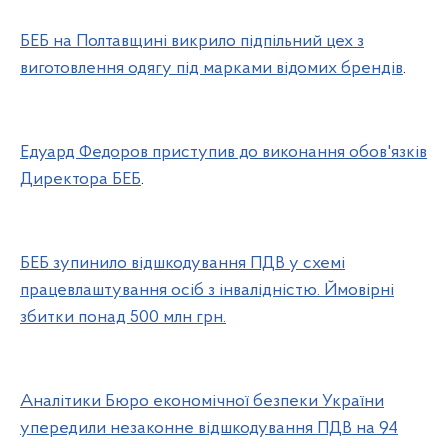
БЕБ на Полтавщині викрило підпільний цех з
виготовлення одягу під марками відомих брендів
.
Едуард Федоров приступив до виконання обов'язків
Директора БЕБ
.
БЕБ зупинило відшкодування ПДВ у схемі
працевлаштування осіб з інвалідністю. Ймовірні
збитки понад 500 млн грн.
Аналітики Бюро економічної безпеки України
упередили незаконне відшкодування ПДВ на 94