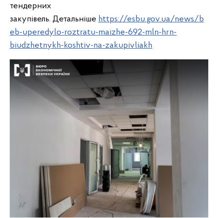
тендерних
закупівель. Детальніше
https://esbu.gov.ua/news/b
eb-uperedylo-roztratu-maizhe-692-mln-hrn-
biudzhetnykh-koshtiv-na-zakupivliakh