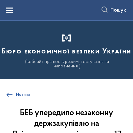
до
основного
Пошук
вмісту
Menu
Бюро економічної безпеки України
(вебсайт працює в режимі тестування та
наповнення )
Новини
БЕБ упередило незаконну
держзакупівлю на