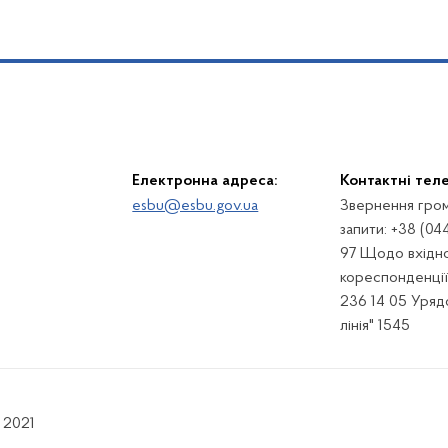
Електронна адреса:
Контактні тел
esbu@esbu.gov.ua
Звернення гром
запити: +38 (04
97 Щодо вхідно
кореспонденції:
236 14 05 Урядо
лінія" 1545
 2021