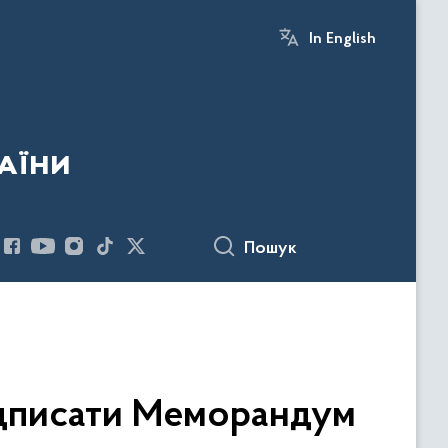
In English
аїни
Пошук
ідписати Меморандум