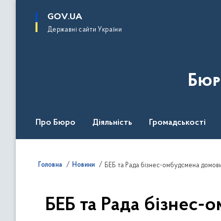
до
основного
GOV.UA
вмісту
Державні сайти України
Бюр
Про Бюро
Діяльність
Громадськості
Дія Центр
Головна
Новини
БЕБ та Рада бізнес-омбудсмена домов
БЕБ та Рада бізнес