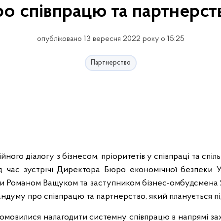
ро співпрацю та партнерст
опубліковано 13 вересня 2022 року о 15:25
Партнерство
ного діалогу з бізнесом, пріоритетів у співпраці та спіль
д час зустрічі Директора Бюро економічної безпеки 
и Романом Ващуком та заступником бізнес-омбудсмена Я
ндуму про співпрацю та партнерство, який планується 
домовилися налагодити системну співпрацю в напрямі за