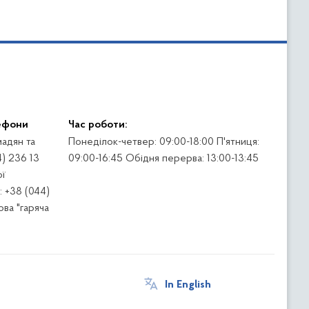
ефони
Час роботи:
адян та
Понеділок-четвер: 09:00-18:00 П'ятниця:
4) 236 13
09:00-16:45 Обідня перерва: 13:00-13:45
ї
 +38 (044)
ва "гаряча
In English