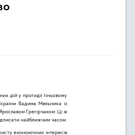
во
них дій у протидії тіньовому
України Вадима Мельника із
рославом Грегірчаком. Ці ж
підписати найближчим часом.
хисту економічних інтересів