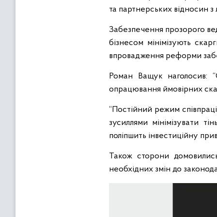
та партнерських відносин з
Забезпечення прозорого веде
бізнесом мінімізують скар
впровадження реформи забе
Роман Ващук наголосив: “
опрацювання ймовірних скар
“Постійний режим співпрац
зусиллями мінімізувати ті
поліпшить інвестиційну прив
Також сторони домовились
необхідних змін до законода