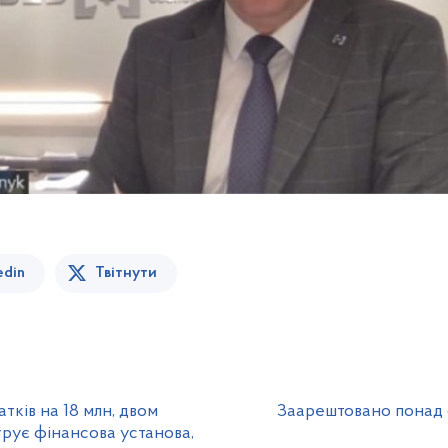
edin
Твітнути
тків на 18 млн, двом
Заарештовано понад 66
урує фінансова установа,