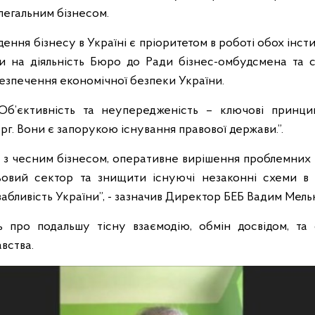
 легальним бізнесом.
ння бізнесу в Україні є пріоритетом в роботі обох інсти
ги на діяльність Бюро до Ради бізнес-омбудсмена та с
зпечення економічної безпеки України.
Об’єктивність та неупередженість – ключові принци
г. Вони є запорукою існування правової держави.”.
і з чесним бізнесом, оперативне вирішення проблемних 
ньовий сектор та знищити існуючі незаконні схеми в 
абливість України”, - зазначив Директор БЕБ Вадим Мель
 про подальшу тісну взаємодію, обмін досвідом, та
вства.