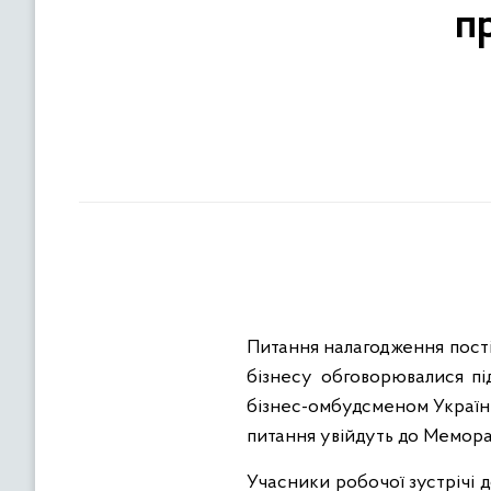
п
Питання налагодження постій
бізнесу обговорювалися пі
бізнес-омбудсменом Україн
питання увійдуть до Мемора
Учасники робочої зустрічі 