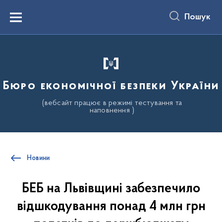
до
основного
Пошук
вмісту
Menu
Бюро економічної безпеки України
(вебсайт працює в режимі тестування та
наповнення )
Новини
БЕБ на Львівщині забезпечило
відшкодування понад 4 млн грн