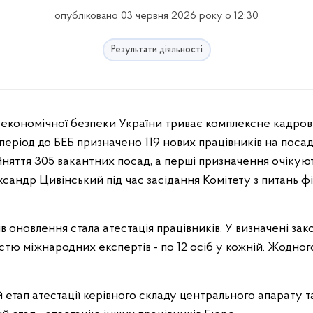
опубліковано 03 червня 2026 року о 12:30
Результати діяльності
економічної безпеки України триває комплексне кадров
 період до БЕБ призначено 119 нових працівників на поса
няття 305 вакантних посад, а перші призначення очікуют
андр Цивінський під час засідання Комітету з питань фін
в оновлення стала атестація працівників. У визначені з
частю міжнародних експертів - по 12 осіб у кожній. Жодно
етап атестації керівного складу центрального апарату т