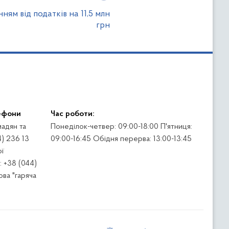
нням від податків на 11,5 млн
грн
ефони
Час роботи:
адян та
Понеділок-четвер: 09:00-18:00 П'ятниця:
4) 236 13
09:00-16:45 Обідня перерва: 13:00-13:45
ї
 +38 (044)
ва "гаряча