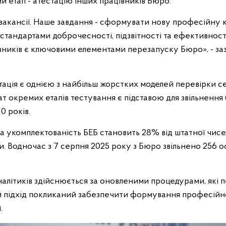
 етап - атестацію інших працівників Бюро.
акансії. Наше завдання - сформувати нову професійну к
тандартами доброчесності, підзвітності та ефективност
цівників є ключовими елементами перезапуску Бюро», - з
тація є однією з найбільш жорстких моделей перевірки 
ат окремих етапів тестування є підставою для звільнення 
0 років.
 укомплектованість БЕБ становить 28% від штатної чисель
. Водночас з 7 серпня 2025 року з Бюро звільнено 256 осіб
налітиків здійснюється за оновленими процедурами, які п
й підхід покликаний забезпечити формування професійн
.