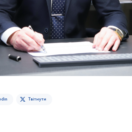
edin
Твітнути