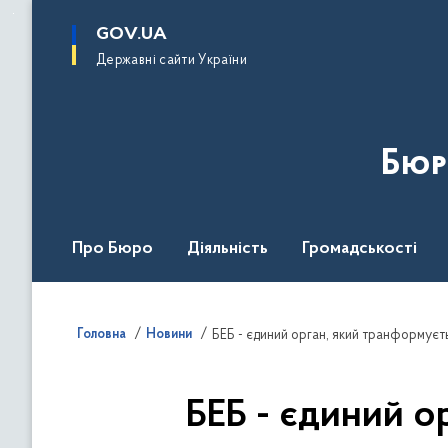
до
основного
GOV.UA
вмісту
Державні сайти України
Бюр
Про Бюро
Діяльність
Громадськості
Дія Центр
Головна
Новини
БЕБ - єдиний орган, який транформуєть
БЕБ - єдиний о