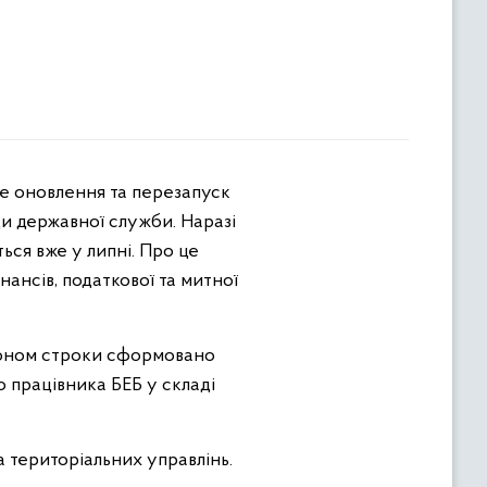
е оновлення та перезапуск
ди державної служби. Наразі
ься вже у липні. Про це
ансів, податкової та митної
аконом строки сформовано
го працівника БЕБ у складі
а територіальних управлінь.