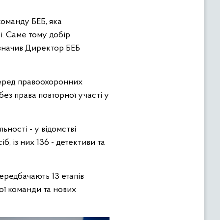
оманду БЕБ, яка
і. Саме тому добір
азначив Директор БЕБ
серед правоохоронних
без права повторної участі у
ності - у відомстві
, із них 136 - детективи та
ередбачають 13 етапів
ої команди та нових