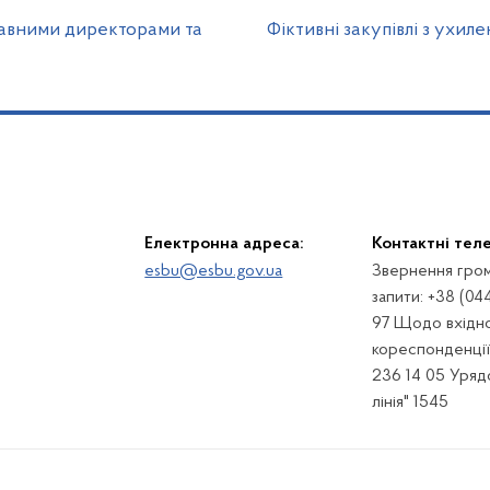
тавними директорами та
Фіктивні закупівлі з ухиле
Електронна адреса:
Контактні тел
esbu@esbu.gov.ua
Звернення гром
запити: +38 (04
97 Щодо вхідно
кореспонденції:
236 14 05 Урядо
лінія" 1545