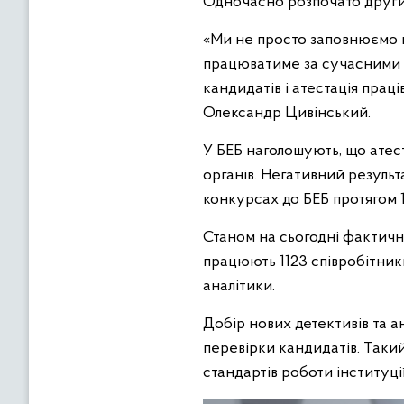
Одночасно розпочато другий
«Ми не просто заповнюємо в
працюватиме за сучасними с
кандидатів і атестація пра
Олександр Цивінський.
У БЕБ наголошують, що атес
органів. Негативний результ
конкурсах до БЕБ протягом 1
Станом на сьогодні фактична
працюють 1123 співробітники
аналітики.
Добір нових детективів та а
перевірки кандидатів. Таки
стандартів роботи інституції