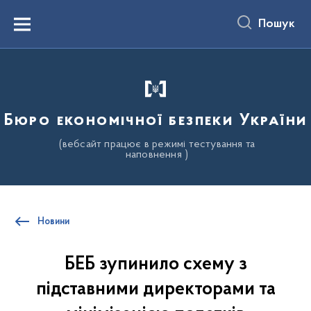
до
основного
Пошук
вмісту
Menu
Бюро економічної безпеки України
(вебсайт працює в режимі тестування та
наповнення )
Новини
БЕБ зупинило схему з
підставними директорами та