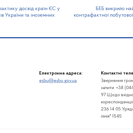
актику досвід країн ЄС у
БЕБ викрило на
ів України та іноземних
контрафактної побутової 
Електронна адреса:
Контактні тел
esbu@esbu.gov.ua
Звернення гром
запити: +38 (04
97 Щодо вхідно
кореспонденції:
236 14 05 Урядо
лінія" 1545