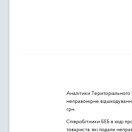
Аналітики Територіального 
неправомірне відшкодування
грн.
Співробітники БЕБ в ході п
товариств, які подали непр