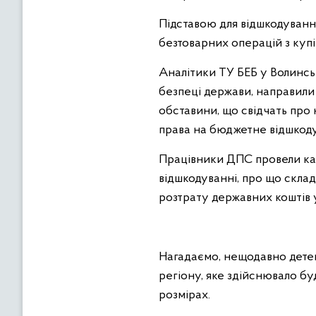
Підставою для відшкодуванн
безтоварних операцій з куп
Аналітики ТУ БЕБ у Волинсь
безпеці держави, направили
обставини, що свідчать про
права на бюджетне відшкод
Працівники ДПС провели ка
відшкодуванні, про що склад
розтрату державних коштів у
Нагадаємо, нещодавно детек
регіону, яке здійснювало бу
розмірах.