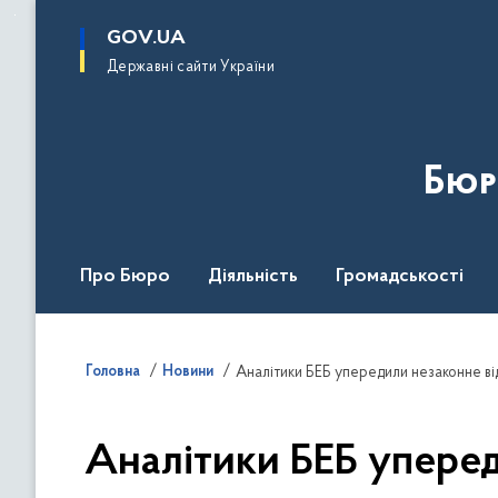
до
основного
GOV.UA
вмісту
Державні сайти України
Бюр
Про Бюро
Діяльність
Громадськості
Дія Центр
Головна
Новини
Аналітики БЕБ упередили незаконне ві
Аналітики БЕБ упере