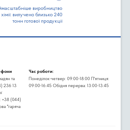
ймасштабніше виробництво
хімії: вилучено близько 240
тонн готової продукції
ефони
Час роботи:
адян та
Понеділок-четвер: 09:00-18:00 П'ятниця:
4) 236 13
09:00-16:45 Обідня перерва: 13:00-13:45
ї
 +38 (044)
ва "гаряча