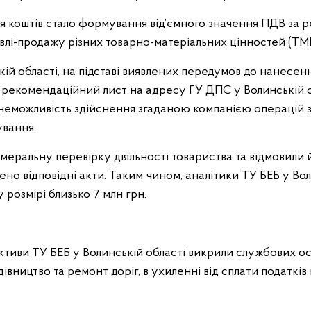
я коштів стало формування від’ємного значення ПДВ за 
івлі-продажу різних товарно-матеріальних цінностей (ТМ
кій області, на підставі виявлених передумов до нанесен
 рекомендаційний лист на адресу ГУ ДПС у Волинській об
 неможливість здійснення згаданою компанією операцій 
ування.
меральну перевірку діяльності товариства та відмовил
ено відповідні акти. Таким чином, аналітики ТУ БЕБ у Во
 розмірі близько 7 млн грн.
тиви ТУ БЕБ у Волинській області викрили службових ос
дівництво та ремонт доріг, в ухиленні від сплати податків