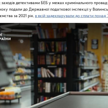
 заходів детективами БЕБ у межах кримінального провад
року подали до Державної податкової інспекції у Волинсь
мства за 2021 рік,
в якій задекларували до сплати понад 7