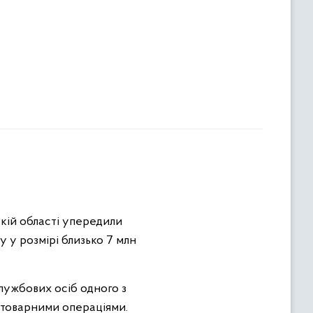
кій області упередили
 у розмірі близько 7 млн
лужбових осіб одного з
зтоварними операціями.