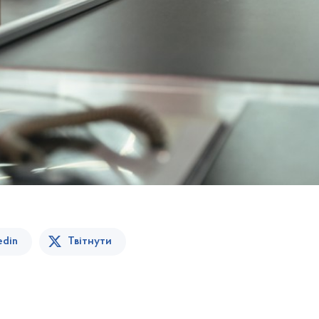
edin
Твітнути