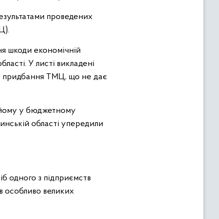
результатами проведених
Ц).
ня шкоди економічній
ласті. У листі викладені
з придбання ТМЦ, що не дає
и йому у бюджетному
линській області упередили
іб одного з підприємств
 в особливо великих