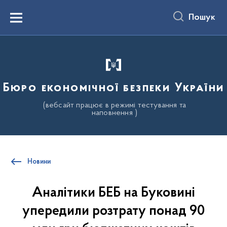
до
основного
Пошук
вмісту
Menu
Бюро економічної безпеки України
(вебсайт працює в режимі тестування та
наповнення )
Новини
Аналітики БЕБ на Буковині
упередили розтрату понад 90