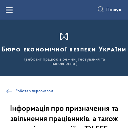
до
основного
Пошук
вмісту
Menu
Бюро економічної безпеки України
(вебсайт працює в режимі тестування та
наповнення )
Робота з персоналом
Інформація про призначення та
звільнення працівників, а також