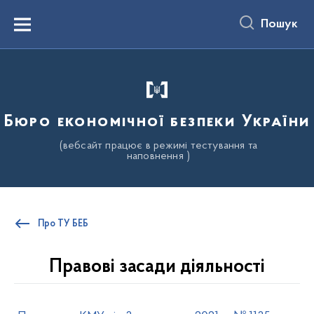
до
основного
Пошук
вмісту
Menu
Бюро економічної безпеки України
(вебсайт працює в режимі тестування та
наповнення )
Про ТУ БЕБ
Правові засади діяльності