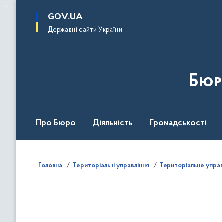
до
основного
GOV.UA
вмісту
Державні сайти України
Бюр
Про Бюро
Діяльність
Громадськості
Дія Центр
Головна
Територіальні управління
Територіальне управ