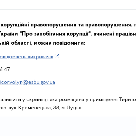
корупційні правопорушення та правопорушення, по
країни "Про запобігання корупції", вчинені праці
ькій області, можна повідомити:
овідомлень викривачів
81 47
icor.volyn@esbu.gov.ua
алишити у скриньці, яка розміщена у приміщенні Терито
ою: вул. Кременецька, 38, м. Луцьк.