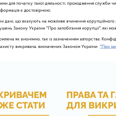
вими для початку такої діяльності, проходження служби чи
нформація є достовірною;
ні дані, що вказують на можливе вчинення корупційного 
шень Закону України "Про запобігання корупції", які мож
млена як анонімно, так із зазначенням авторства. Конфід
 захисту викривача, визначених Законом України
"Про за