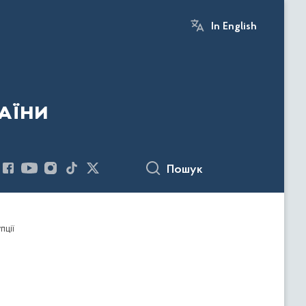
In English
аїни
Пошук
пції