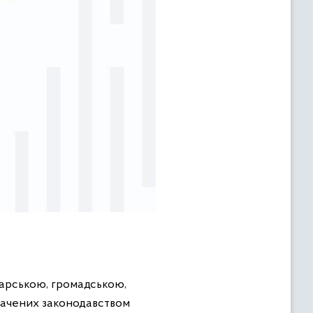
одарською, громадською,
бачених законодавством