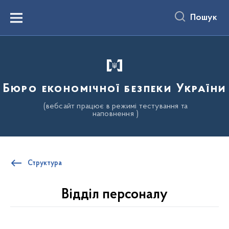
до
основного
Пошук
вмісту
Menu
Бюро економічної безпеки України
(вебсайт працює в режимі тестування та
наповнення )
Структура
Відділ персоналу