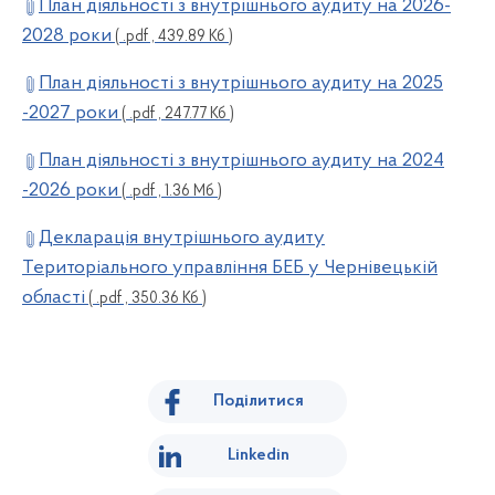
План діяльності з внутрішнього аудиту на 2026-
2028 роки
( .pdf , 439.89 Кб )
План діяльності з внутрішнього аудиту на 2025
-2027 роки
( .pdf , 247.77 Кб )
План діяльності з внутрішнього аудиту на 2024
-2026 роки
( .pdf , 1.36 Мб )
Декларація внутрішнього аудиту
Територіального управління БЕБ у Чернівецькій
області
( .pdf , 350.36 Кб )
Поділитися
Linkedin