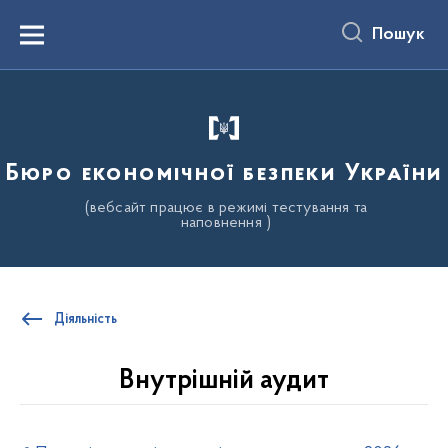
до
основного
Пошук
вмісту
Menu
Бюро економічної безпеки України
(вебсайт працює в режимі тестування та
наповнення )
Діяльність
Внутрішній аудит