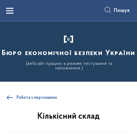
до
основного
Пошук
вмісту
Menu
Бюро економічної безпеки України
(вебсайт працює в режимі тестування та
наповнення )
Робота з персоналом
Кількісний склад