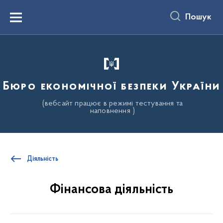
до
основного
Пошук
вмісту
Menu
Бюро економічної безпеки України
(вебсайт працює в режимі тестування та
наповнення )
Діяльність
Фінансова діяльність