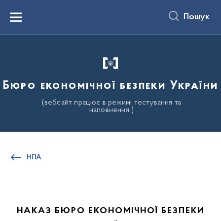
до
основного
Пошук
вмісту
Menu
Бюро економічної безпеки України
(вебсайт працює в режимі тестування та
наповнення )
НПА
НАКАЗ БЮРО ЕКОНОМІЧНОЇ БЕЗПЕКИ