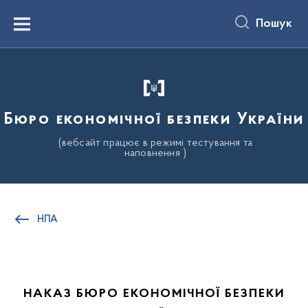
до
основного
Пошук
вмісту
Menu
Бюро економічної безпеки України
(вебсайт працює в режимі тестування та
наповнення )
НПА
НАКАЗ БЮРО ЕКОНОМІЧНОЇ БЕЗПЕКИ