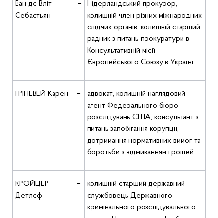
Ван де Вліт
–
Нідерландський прокурор,
Себастьян
колишній член різних міжнародних
слідчих органів, колишній старший
радник з питань прокуратури в
Консультативній місії
Європейського Союзу в Україні
ГРІНЕВЕЙ Карен
–
адвокат, колишній наглядовий
агент Федерального бюро
розслідувань США, консультант з
питань запобігання корупції,
дотримання нормативних вимог та
боротьби з відмиванням грошей
КРОЙЦЕР
–
колишній старший державний
Детлеф
службовець Державного
кримінального розслідувального