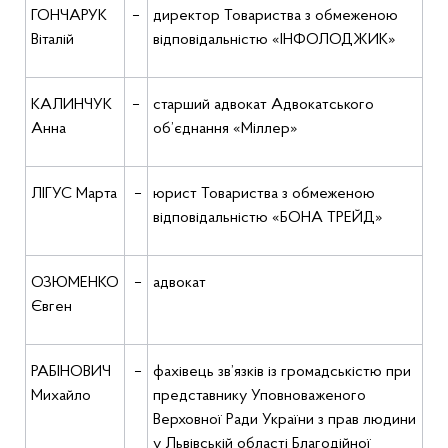
ГОНЧАРУК
–
директор Товариства з обмеженою
Віталій
відповідальністю «ІНФОЛОДЖИК»
КАЛИНЧУК
–
старший адвокат Адвокатського
Анна
об’єднання «Міллер»
ЛІГУС Марта
–
юрист
Товариства з обмеженою
відповідальністю «БОНА ТРЕЙД»
ОЗЮМЕНКО
–
адвокат
Євген
РАБІНОВИЧ
–
фахівець зв’язків із громадськістю при
Михайло
представнику Уповноваженого
Верховної Ради України з прав людини
у Львівській області Благодійної