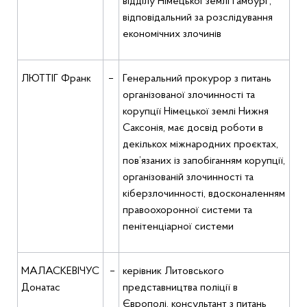
відділу Німецької землі Гамбург,
відповідальний за розслідування
економічних злочинів
ЛЮТТІГ Франк
–
Генеральний прокурор з питань
організованої злочинності та
корупції Німецької землі Нижня
Саксонія, має досвід роботи в
декількох міжнародних проєктах,
пов’язаних із запобіганням корупції,
організованій злочинності та
кіберзлочинності, вдосконаленням
правоохоронної системи та
пенітенціарної системи
МАЛАСКЕВІЧУС
–
керівник Литовського
Донатас
представництва поліції в
Європолі, консультант з питань