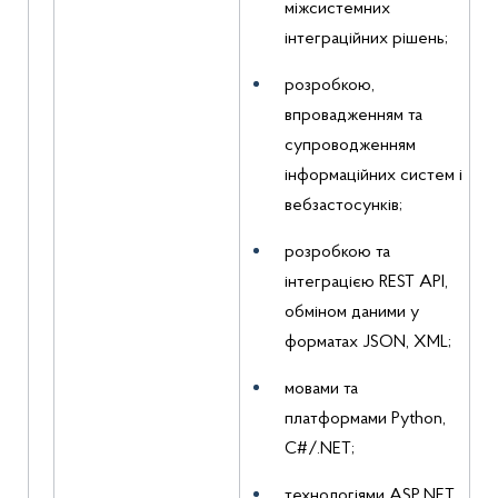
міжсистемних
інтеграційних рішень;
розробкою,
впровадженням та
супроводженням
інформаційних систем і
вебзастосунків;
розробкою та
інтеграцією REST API,
обміном даними у
форматах JSON, XML;
мовами та
платформами Python,
C#/.NET;
технологіями ASP.NET