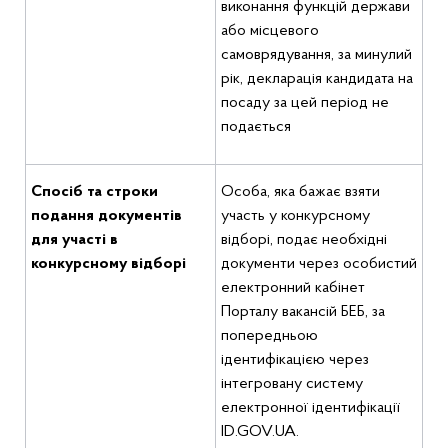
виконання функцій держави
або місцевого
самоврядування, за минулий
рік, декларація кандидата на
посаду за цей період не
подається
Спосіб та строки
Особа, яка бажає взяти
подання документів
участь у конкурсному
для участі в
відборі, подає необхідні
конкурсному відборі
документи через особистий
електронний кабінет
Порталу вакансій БЕБ, за
попередньою
ідентифікацією через
інтегровану систему
електронної ідентифікації
ID.GOV.UA.