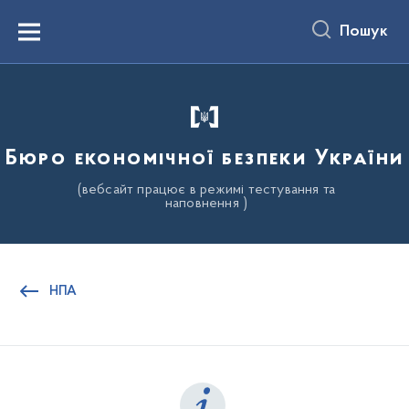
до
основного
Пошук
вмісту
Menu
Бюро економічної безпеки України
(вебсайт працює в режимі тестування та
наповнення )
НПА