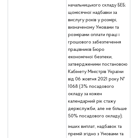
начальницького складу БЕБ;
щомісячної надбавки за
вислугу років у розмірі,
визначеному Умовами та
розмірами оплати праці і
грошового забезпечення
працівників Бюро
економічної безпеки,
затвердженими постановою
Кабінету Міністрів України
від 06 жовтня 2021 року №
1068 (3% посадового
окладу за кожен
календарний рік стажу
держслужби, але не більше
50% посадового окладу);
інших виплат, надбавок та
премій згідно з Умовами та