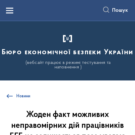
до
основного
Пошук
вмісту
Menu
Бюро економічної безпеки України
(вебсайт працює в режимі тестування та
наповнення )
Новини
Жоден факт можливих
неправомірних дій працівників