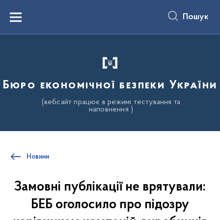
до
основного
Пошук
вмісту
Menu
Бюро економічної безпеки України
(вебсайт працює в режимі тестування та
наповнення )
Новини
Замовні публікації не врятували:
БЕБ оголосило про підозру