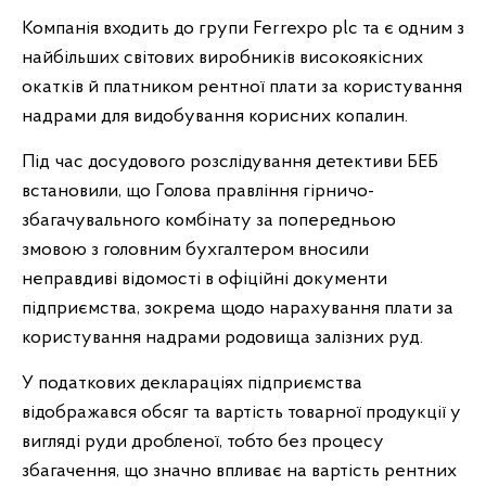
Компанія входить до групи Ferrexpo plc та є одним з
найбільших світових виробників високоякісних
окатків й платником рентної плати за користування
надрами для видобування корисних копалин.
Під час досудового розслідування детективи БЕБ
встановили, що Голова правління гірничо-
збагачувального комбінату за попередньою
змовою з головним бухгалтером вносили
неправдиві відомості в офіційні документи
підприємства, зокрема щодо нарахування плати за
користування надрами родовища залізних руд.
У податкових деклараціях підприємства
відображався обсяг та вартість товарної продукції у
вигляді руди дробленої, тобто без процесу
збагачення, що значно впливає на вартість рентних