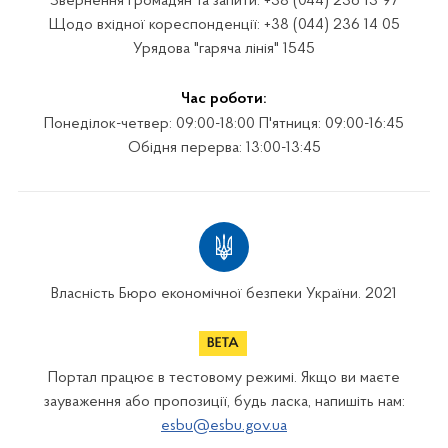
Звернення громадян та запити: +38 (044) 236 13 97
Щодо вхідної кореспонденції: +38 (044) 236 14 05
Урядова "гаряча лінія" 1545
Час роботи:
Понеділок-четвер: 09:00-18:00 П'ятниця: 09:00-16:45
Обідня перерва: 13:00-13:45
Власність Бюро економічної безпеки України. 2021
Портал працює в тестовому режимі. Якщо ви маєте
зауваження або пропозиції, будь ласка, напишіть нам:
esbu@esbu.gov.ua