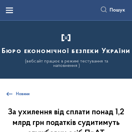
до
основного
Пошук
вмісту
Menu
Бюро економічної безпеки України
(вебсайт працює в режимі тестування та
наповнення )
Новини
За ухилення від сплати понад 1,2
млрд грн податків судитимуть