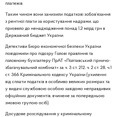
платежів.
Таким чином вони занизили податкові зобов’язання
з рентної плати за користування надрами, що
призвело до ненадходження понад 1,2 млрд грн в
Державний бюджет України.
Детективи Бюро економічної безпеки України
повідомили про підозру Голові правління та
головному бухгалтеру ПрАТ «Полтавський гірничо-
збагачувальний комбінат» за ч. 3 ст. 212, ч. 2 ст. 28, ч.1
ст. 366 Кримінального кодексу України (ухиленні
від сплати податків в особливо великих розмірах та
у видачі службовою особою завідомо неправдивих
офіційних документів, вчинене за попередньою
змовою групою осіб).
Досудове розслідування у кримінальному