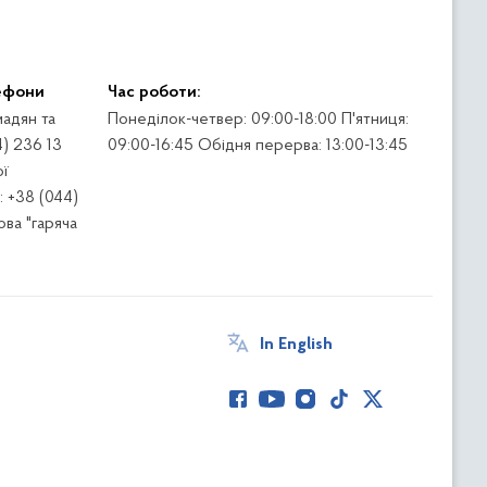
ефони
Час роботи:
адян та
Понеділок-четвер: 09:00-18:00 П'ятниця:
4) 236 13
09:00-16:45 Обідня перерва: 13:00-13:45
ї
 +38 (044)
ва "гаряча
In English