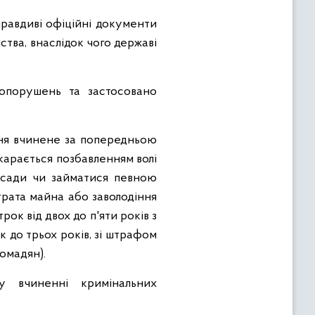
равдиві офіційні документи
тва, внаслідок чого державі
опорушень та застосовано
ння вчинене за попередньою
карається позбавленням волі
осади чи займатися певною
зтрата майна або заволодіння
к від двох до п'яти років з
 до трьох років, зі штрафом
ромадян).
у вчиненні кримінальних