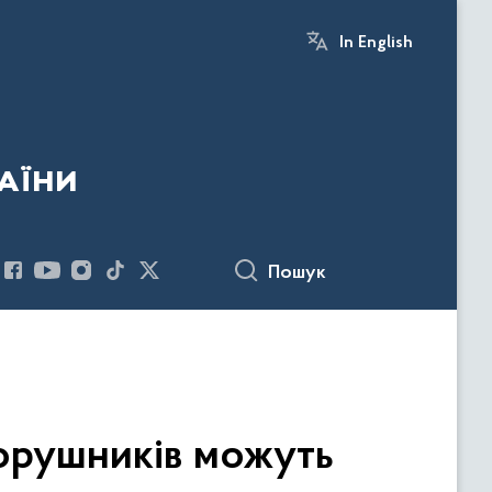
In English
аїни
Пошук
порушників можуть