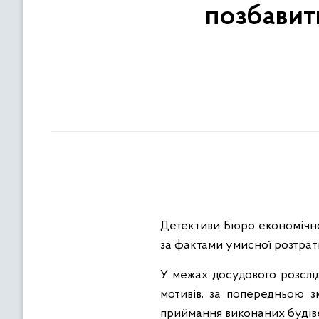
позбавит
Детективи Бюро економічно
за фактами умисної розтрати
У межах досудового розслі
мотивів, за попередньою 
приймання виконаних будіве