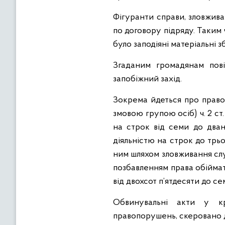
Фігуранти справи, зловжив
по договору підряду. Таким
було заподіяні матеріальні з
Згаданим громадянам пов
запобіжний захід.
Зокрема йдеться про право
змовою групою осіб) ч. 2 с
на строк від семи до два
діяльністю на строк до трьо
ним шляхом зловживання слу
позбавленням права обіймат
від двохсот п’ятдесяти до с
Обвинувальні акти у кр
правопорушень, скеровано до