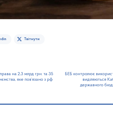
edin
Твітнути
ава на 2,3 млрд грн. та 35
БЕБ контролює використ
иємства, яке пов’язано з рф
виділяються Ка
державного бюдж