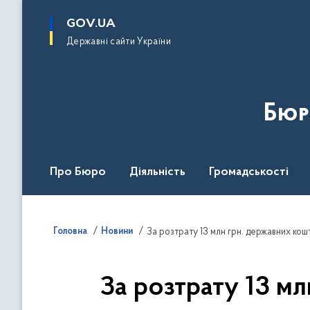
до
основного
GOV.UA
вмісту
Державні сайти України
Бюр
Про Бюро
Діяльність
Громадськості
Дія Центр
Головна
Новини
За розтрату 13 млн грн. державних кош
За розтрату 13 м