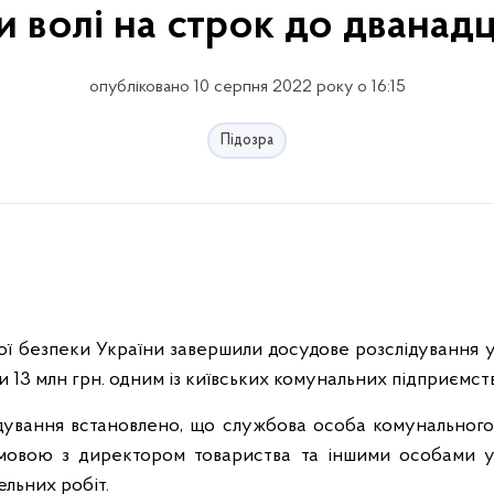
и волі на строк до дванадц
опубліковано 10 серпня 2022 року о 16:15
Підозра
ї безпеки України завершили досудове розслідування 
 13 млн грн. одним із київських комунальних підприємств
дування встановлено, що службова особа комунального
змовою з директором товариства та іншими особами у
льних робіт.