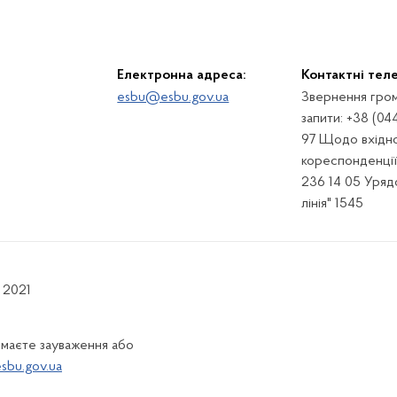
Електронна адреса:
Контактні тел
esbu@esbu.gov.ua
Звернення гром
запити: +38 (04
97 Щодо вхідно
кореспонденції:
236 14 05 Урядо
лінія" 1545
 2021
 маєте зауваження або
bu.gov.ua