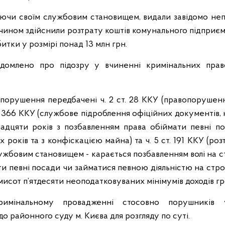
аючи своїм службовим становищем, видали завідомо неп
 чином здійснили розтрату коштів комунального підприємс
битки у розмірі понад 13 млн грн.
ідомлено про підозру у вчиненні кримінальних прав
порушення передбачені ч. 2 ст. 28 ККУ (правопоруше
т. 366 ККУ (службове підроблення офіційних документів, 
надцяти років з позбавленням права обіймати певні п
х років та з конфіскацією майна) та ч. 5 ст. 191 ККУ (ро
жбовим становищем - карається позбавленням волі на стро
и певні посади чи займатися певною діяльністю на строк
емисот п’ятдесяти неоподатковуваних мінімумів доходів г
имінальному провадженні стосовно порушників 
 районного суду м. Києва для розгляду по суті.