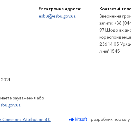
Електронна адреса:
Контактні тел
esbu@esbu.gov.ua
Звернення гром
запити: +38 (04
97 Щодо вхідно
кореспонденції:
236 14 05 Урядо
лінія" 1545
 2021
 маєте зауваження або
bu.gov.ua
розробник порталу
e Commons Attribution 4.0