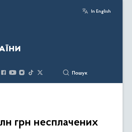
In English
аїни
Пошук
лн грн несплачених