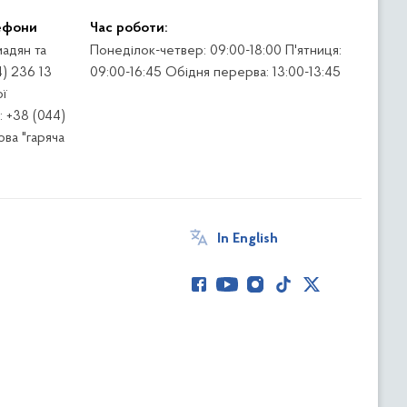
ефони
Час роботи:
адян та
Понеділок-четвер: 09:00-18:00 П'ятниця:
4) 236 13
09:00-16:45 Обідня перерва: 13:00-13:45
ї
 +38 (044)
ва "гаряча
In English