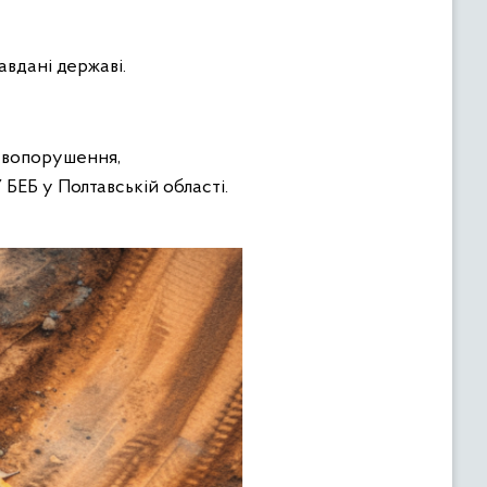
авдані державі.
авопорушення,
БЕБ у Полтавській області.