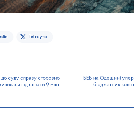
edin
Твітнути
 до суду справу стосовно
БЕБ на Одещині упер
хилилася від сплати 9 млн
бюджетних коштів