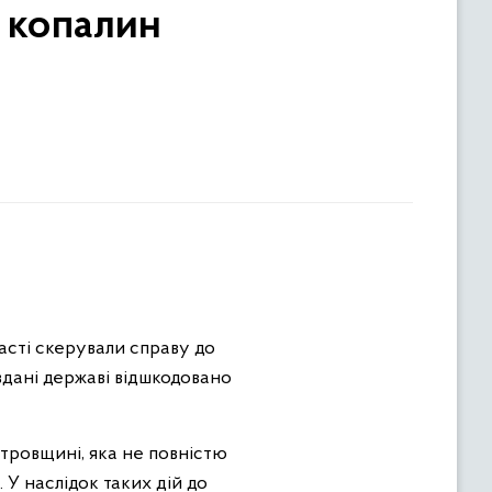
 копалин
асті скерували справу до
авдані державі відшкодовано
тровщині, яка не повністю
У наслідок таких дій до