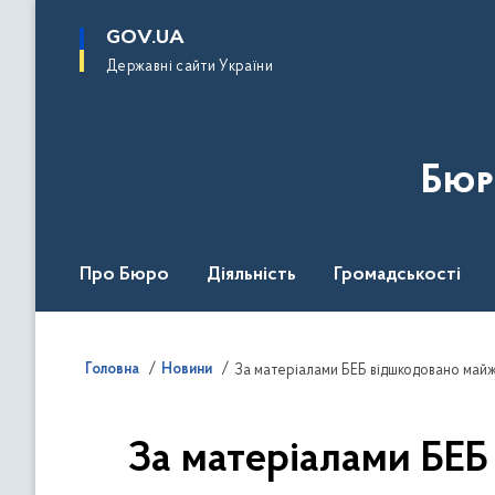
до
основного
GOV.UA
вмісту
Державні сайти України
Бюр
Про Бюро
Діяльність
Громадськості
Дія Центр
Головна
Новини
За матеріалами БЕБ відшкодовано майж
За матеріалами БЕ