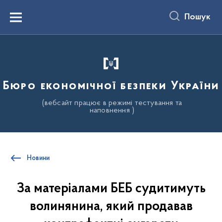
до
основного
Пошук
вмісту
Menu
Бюро економічної безпеки України
(вебсайт працює в режимі тестування та
наповнення )
Новини
За матеріалами БЕБ судитимуть
волинянина, який продавав