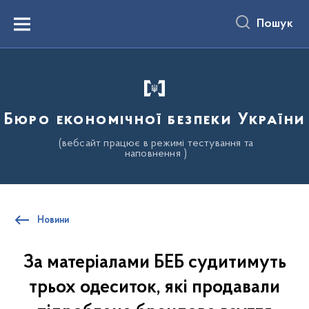
до
основного
Пошук
вмісту
Menu
Бюро економічної безпеки України
(вебсайт працює в режимі тестування та
наповнення )
Новини
За матеріалами БЕБ судитимуть
трьох одеситок, які продавали