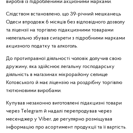
виробів із підробленими акцизними марками.
Слідством встановлено, що 39-річний мешканець
Одеси впродовж 6 місяців без відповідного дозволу
та ліцензії на торгівлю підакцизними товарами
нелегально збував сигарети з підробними марками
акцизного податку та алкоголь.
До протиправної діяльності чоловік долучив свою
дружину, яка здійснює легальну господарську
діяльність в магазинах мікрорайону селище
Котовського й має ліцензію на роздрібну торгівлю
тютюновими виробами.
Купував незаконно виготовлені підакцизні товари
через Telegram й надалі перепродував через
месенджер у Viber, де регулярно розміщував
інформацію про асортимент продукції та її вартість.