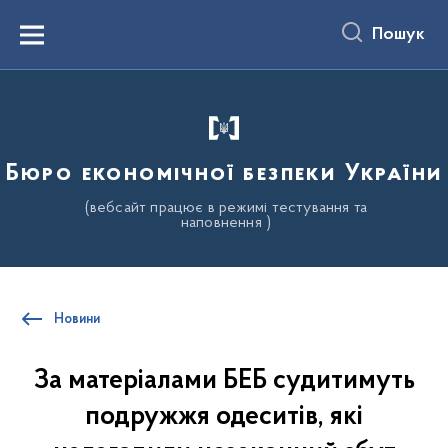
до
основного
Пошук
вмісту
Menu
Бюро економічної безпеки України
(вебсайт працює в режимі тестування та
наповнення )
Новини
За матеріалами БЕБ судитимуть
подружжя одеситів, які