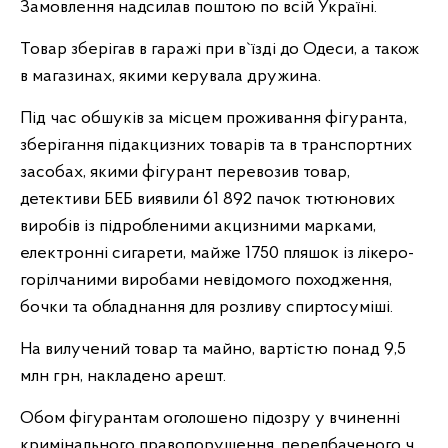
Замовлення надсилав поштою по всій Україні.
Товар зберігав в гаражі при в`їзді до Одеси, а також
в магазинах, якими керувала дружина.
Під час обшуків за місцем проживання фігуранта,
зберігання підакцизних товарів та в транспортних
засобах, якими фігурант перевозив товар,
детективи БЕБ виявили 61 892 пачок тютюнових
виробів із підробленими акцизними марками,
електронні сигарети, майже 1750 пляшок із лікеро-
горілчаними виробами невідомого походження,
бочки та обладнання для розливу спиртосуміші.
На вилучений товар та майно, вартістю понад 9,5
млн грн, накладено арешт.
Обом фігурантам оголошено підозру у вчиненні
кримінального правопорушення, передбаченого ч.