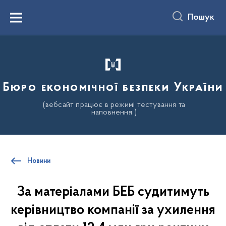
до
основного
Пошук
вмісту
Menu
Бюро економічної безпеки України
(вебсайт працює в режимі тестування та
наповнення )
Новини
За матеріалами БЕБ судитимуть
керівництво компанії за ухилення