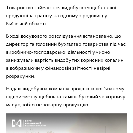
Товариство займається видобутком щебеневої
продукції та граніту на одному з родовищ у
Київській області.
В ході досудового розслідування встановлено, що
директор та головний бухгалтер товариства під час
виробничо-господарської діяльності умисно
занижували вартість видобутих корисних копалин,
відображаючи у фінансовій звітності невірні
розрахунки.
Надалі видобувна компанія продавала повʼязаному
підприємству щебінь та камінь бутовий як «гірничу
масу», тобто не товарну продукцію.