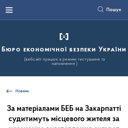
до
основного
Пошук
вмісту
Menu
Бюро економічної безпеки України
(вебсайт працює в режимі тестування та
наповнення )
Новини
За матеріалами БЕБ на Закарпатті
судитимуть місцевого жителя за