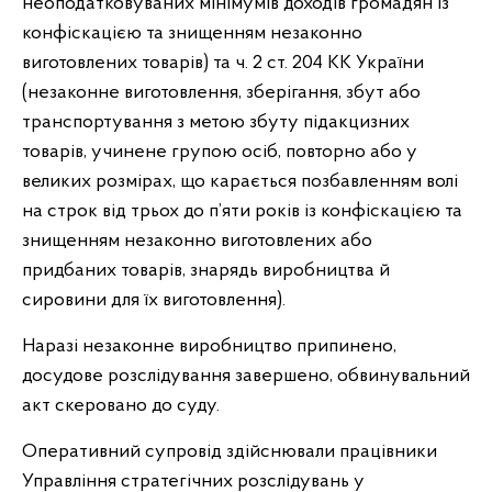
неоподатковуваних мінімумів доходів громадян із
конфіскацією та знищенням незаконно
виготовлених товарів) та ч. 2 ст. 204 КК України
(незаконне виготовлення, зберігання, збут або
транспортування з метою збуту підакцизних
товарів, учинене групою осіб, повторно або у
великих розмірах, що карається позбавленням волі
на строк від трьох до п’яти років із конфіскацією та
знищенням незаконно виготовлених або
придбаних товарів, знарядь виробництва й
сировини для їх виготовлення).
Наразі незаконне виробництво припинено,
досудове розслідування завершено, обвинувальний
акт скеровано до суду.
Оперативний супровід здійснювали працівники
Управління стратегічних розслідувань у