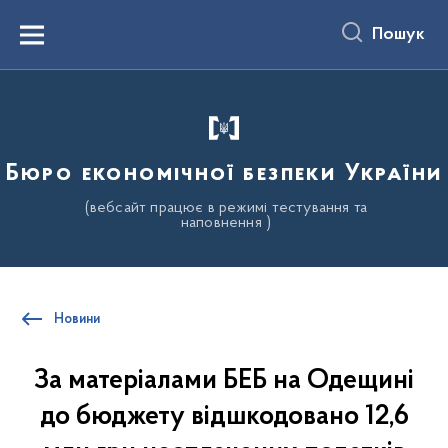
до
основного
Пошук
вмісту
Menu
Бюро економічної безпеки України
(вебсайт працює в режимі тестування та
наповнення )
Новини
За матеріалами БЕБ на Одещині
до бюджету відшкодовано 12,6