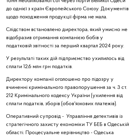
тонн необлікованої сої через порти Великої Одеси
до однієї з країн Європейського Союзу. Документів
щодо походження продукції фірма не мала.
Слідством встановлено директора, який умисно не
відобразив отримання компанією бобів у
податковій звітності за перший квартал 2024 року.
У результаті таких дій підприємство ухилилось від
сплати 12,6 млн грн податків.
Директору компанії оголошено про підозру у
вчиненні кримінального правопорушення за ч. 3 ст.
212 Кримінального кодексу України (ухилення від
сплати податків, зборів (обов'язкових платежів).
Оперативний супровід - Управління детективів із
стратегічного захисту економіки ТУ БЕБ в Одеській
області. Процесуальне керівництво - Одеська