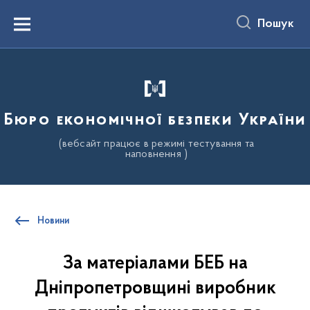
до
основного
Пошук
вмісту
Menu
Бюро економічної безпеки України
(вебсайт працює в режимі тестування та
наповнення )
Новини
За матеріалами БЕБ на
Дніпропетровщині виробник