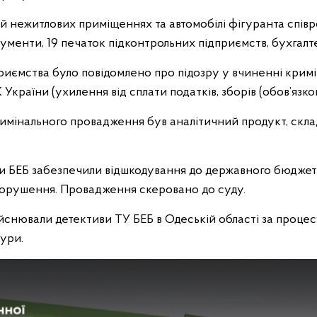
 й нежитлових приміщеннях та автомобілі фігуранта спів
ументи, 19 печаток підконтрольних підприємств, бухгалте
иємства було повідомлено про підозру у вчиненні крим
К України (ухилення від сплати податків, зборів (обов’язко
римінального провадження був аналітичний продукт, скл
 БЕБ забезпечили відшкодування до державного бюджету 
орушення. Провадження скеровано до суду.
йснювали детективи ТУ БЕБ в Одеській області за процес
ури.