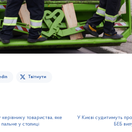
edin
Твітнути
 керівнику товариства, яке
У Києві судитимуть про
пальне у столиці
БЕБ вил