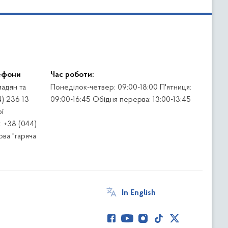
ефони
Час роботи:
адян та
Понеділок-четвер: 09:00-18:00 П'ятниця:
4) 236 13
09:00-16:45 Обідня перерва: 13:00-13:45
ї
 +38 (044)
ва "гаряча
In English