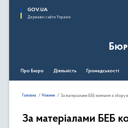
до
основного
GOV.UA
вмісту
Державні сайти України
Бюр
Про Бюро
Діяльність
Громадськості
Дія Центр
Головна
Новини
За матеріалами БЕБ компанія зі збору в
За матеріалами БЕБ ко