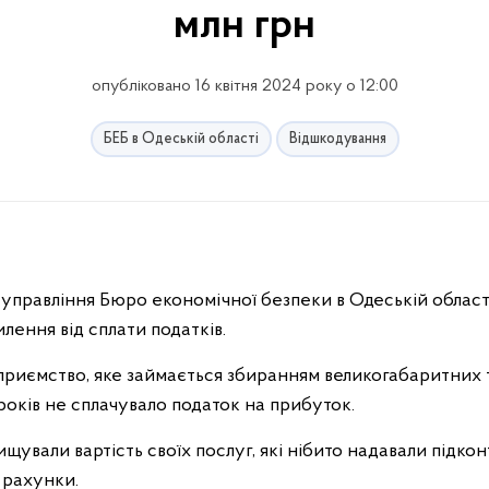
млн грн
опубліковано 16 квітня 2024 року о 12:00
БЕБ в Одеській області
Відшкодування
управління Бюро економічної безпеки в Одеській облас
лення від сплати податків.
дприємство, яке займається збиранням великогабаритних
 років не сплачувало податок на прибуток.
щували вартість своїх послуг, які нібито надавали підк
 рахунки.