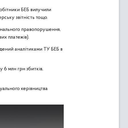
робітники БЕБ вилучили
рську звітність тощо.
інального правопорушення,
вих платежів).
адений аналітиками ТУ БЕБ в
6 млн грн збитків,
уального керівництва