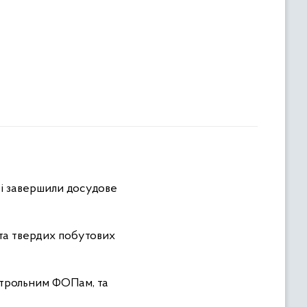
ті завершили досудове
 та твердих побутових
онтрольним ФОПам, та