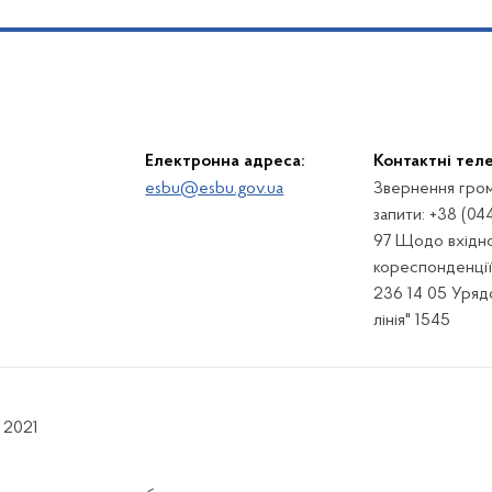
Електронна адреса:
Контактні тел
esbu@esbu.gov.ua
Звернення гром
запити: +38 (04
97 Щодо вхідно
кореспонденції:
236 14 05 Урядо
лінія" 1545
 2021