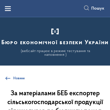
до
основного
Пошук
вмісту
Menu
Бюро економічної безпеки України
(вебсайт працює в режимі тестування та
наповнення )
Новини
За матеріалами БЕБ експортер
сільськогосподарської продукції