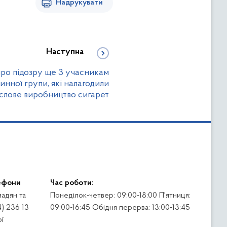
Надрукувати
Наступна
про підозру ще 3 учасникам
инної групи, які налагодили
слове виробництво сигарет
ефони
Час роботи:
адян та
Понеділок-четвер: 09:00-18:00 П'ятниця:
4) 236 13
09:00-16:45 Обідня перерва: 13:00-13:45
ї