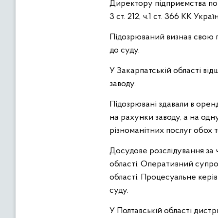
Директору підприємства пов
3 ст. 212, ч.1 ст. 366 КК Украї
Підозрюваний визнав свою п
до суду.
У Закарпатській області від
заводу.
Підозрювані здавали в орен
на рахунки заводу, а на одну
різноманітних послуг обох т
Досудове розслідування за ч.
області. Оперативний супров
області. Процесуальне кері
суду.
У Полтавській області дистр