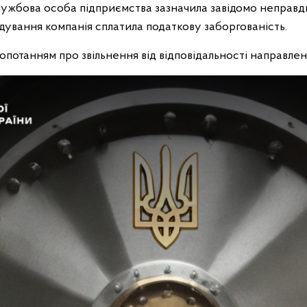
лужбова особа підприємства зазначила завідомо неправди
слідування компанія сплатила податкову заборгованість.
потанням про звільнення від відповідальності направлен