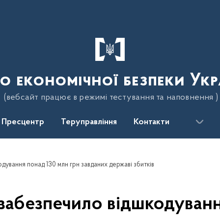
о економічної безпеки Укр
(вебсайт працює в режимі тестування та наповнення )
Пресцентр
Теруправління
Контакти
дування понад 130 млн грн завданих державі збитків
 забезпечило відшкодуванн