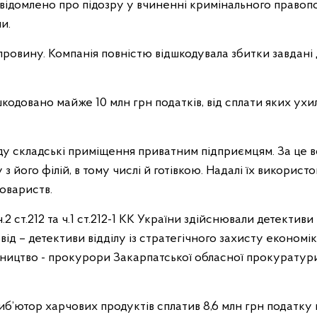
ідомлено про підозру у вчиненні кримінального правоп
ни.
ровину. Компанія повністю відшкодувала збитки завдані
шкодовано майже 10 млн грн податків, від сплати яких ух
ду складські приміщення приватним підприємцям. За це 
 з його філій, в тому числі й готівкою. Надалі їх використ
овариств.
2 ст.212 та ч.1 ст.212-1 КК України здійснювали детектив
ід – детективи відділу із стратегічного захисту економі
вництво - прокурори Закарпатської обласної прокуратур
иб’ютор харчових продуктів сплатив 8,6 млн грн податку 