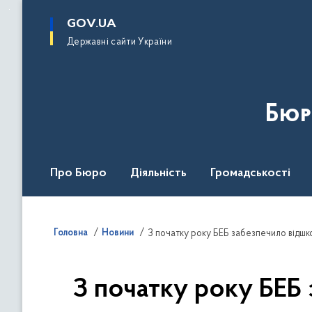
до
основного
GOV.UA
вмісту
Державні сайти України
Бюр
Про Бюро
Діяльність
Громадськості
Дія Центр
Головна
Новини
З початку року БЕБ забезпечило відшко
З початку року БЕБ