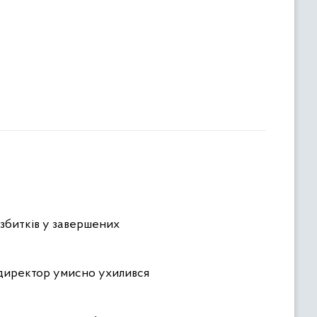
 збитків у завершених
 директор умисно ухилився