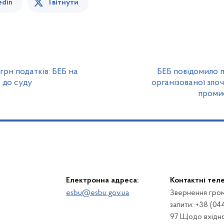
edin
Твітнути
грн податків: БЕБ на
БЕБ повідомило 
 до суду
організованої злоч
проми
Електронна адреса:
Контактні тел
esbu@esbu.gov.ua
Звернення гром
запити: +38 (04
97 Щодо вхідно