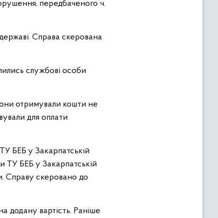
орушення, передбаченого ч.
 державі. Справа скерована
илились службові особи
вони отримували кошти не
овували для оплати
и ТУ БЕБ у Закарпатській
ки ТУ БЕБ у Закарпатській
и. Справу скеровано до
на додану вартість. Раніше